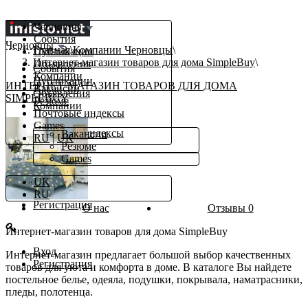
Черновцы
События
Черновцы
Главная
Компании Черновцы
Публикации
Интернет-магазин товаров для дома SimpleBuy
Объявления
События
Компании
Публикации
ИНТЕРНЕТ-МАГАЗИН ТОВАРОВ ДЛЯ ДОМА
Вакансии
Объявления
SIMPLEBUY
Резюме
Компании
Почтовые индексы
β
Работа
Games
Почтовые индексы
Вакансии
RU
|
UK
Еще
Резюме
Games
ru
UK
Вход
RU
Регистрация
О нас
Отзывы
0
Интернет-магазин товаров для дома SimpleBuy
Вход
Интернет-магазин предлагает большой выбор качественных
Регистрация
товаров для уюта и комфорта в доме. В каталоге Вы найдете
постельное белье, одеяла, подушки, покрывала, наматрасники,
пледы, полотенца.